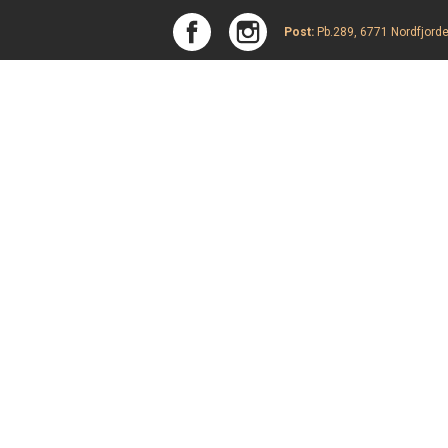
Post:
Pb.289, 6771 Nordfjorde