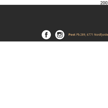
200
200
Post:
Pb.289, 6771 Nordfjorde