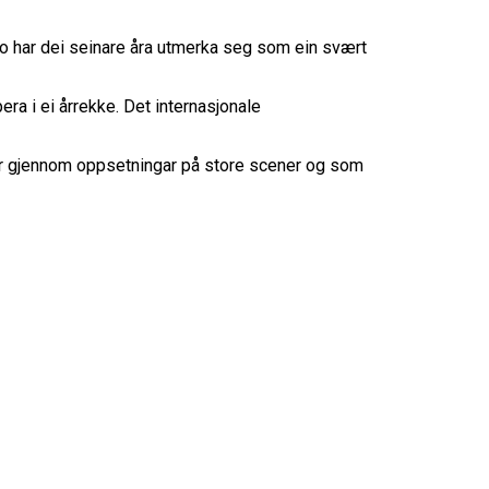
o har dei seinare åra utmerka seg som ein svært
era i ei årrekke. Det internasjonale
gar gjennom oppsetningar på store scener og som
r pusten fra deg, stemmeprakt som tar pusten fra
i Halden for kultur og samfunnsinteresserte
gslende forestilling. En forestilling med det
 på eventuelle terningkast og gå rett hjem hos
rden. Det utføres med glimt i øyet og full
gndalen