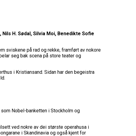
Nils H. Sødal, Silvia Moi, Benedikte Sofie
em sviskene på rad og rekke, framført av nokore
pelar seg bak scena på store teater og
rthus i Kristiansand. Sidan har den begeistra
ld.
ag som Nobel-banketten i Stockholm og
lsett ved nokre av dei største operahusa i
songarane i Skandinavia og også kjent for