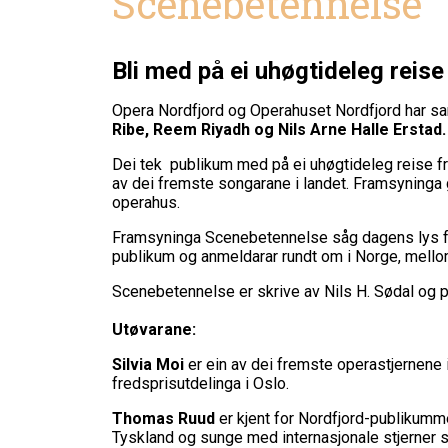
Scenebetennelse
Bli med på ei uhøgtideleg reise
Opera Nordfjord og Operahuset Nordfjord har sa
Ribe, Reem Riyadh og Nils Arne Halle Erstad
Dei tek publikum med på ei uhøgtideleg reise fr
av dei fremste songarane i landet. Framsyninga 
operahus.
Framsyninga Scenebetennelse såg dagens lys for t
publikum og anmeldarar rundt om i Norge, mello
Scenebetennelse er skrive av Nils H. Sødal og 
Utøvarane:
Silvia Moi
er ein av dei fremste operastjernene
fredsprisutdelinga i Oslo.
Thomas Ruud
er kjent for Nordfjord-publikumme
Tyskland og sunge med internasjonale stjerner s