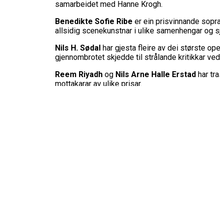
samarbeidet med Hanne Krogh.
Benedikte Sofie Ribe
er ein prisvinnande sopr
allsidig scenekunstnar i ulike samenhengar og s
Nils H. Sødal
har gjesta fleire av dei største op
gjennombrotet skjedde til strålande kritikkar 
Reem Riyadh
og
Nils Arne Halle Erstad
har tr
mottakarar av ulike prisar.
Sagt om framsyninga:
«En fantastisk morsom forestilling! Jeg sa at de
deg, latterbrøl som tar pusten fra deg. Scenebet
«Med opera, humor og stemmeprakt lot publikum i
ypperste Sørlandet kan by på av klassisk sang.
«Og har du ennå ikke sikret deg billett, bør du k
anmeldere rundt om.»
Arild Hansen, N247
«Fornøyelig blanding av profesjonelle og gryende
innlevelse. Ikke minst må nevnes deres storsl