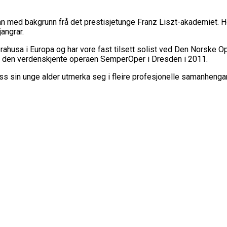
an med bakgrunn frå det prestisjetunge Franz Liszt-akademiet. H
jangrar.
erahusa i Europa og har vore fast tilsett solist ved Den Norske Op
ved den verdenskjente operaen SemperOper i Dresden i 2011.
ass sin unge alder utmerka seg i fleire profesjonelle samanhen
nne forestillingen hadde alt, ikke sant? De vakre ariene som ta
ennelse er rett og slett en fornøyelse.»
KanDusi.no, nettmagasin 
 kulturhuset seg sjarmere og imponere av en profesjonell og fen
»
Tor Magne Gausdal, Avisen Agder
anskje haste på litt. For denne fremførelsen vil score veldig høyt
 talenter som i strålende samspill tar oss med inn i operaens ve
åtte sangstemmer.»
Anne Lise Riseng, Budstikka for Søgne og So