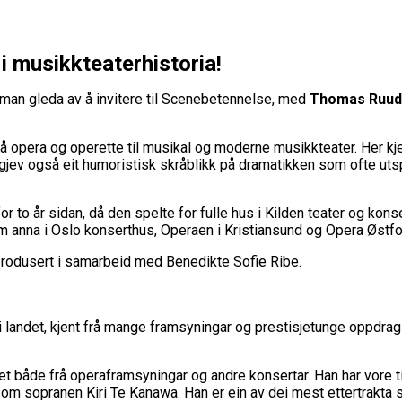
 i musikkteaterhistoria!
man gleda av å invitere til Scenebetennelse, med
Thomas Ruud, 
.
å opera og operette til musikal og moderne musikkteater. Her kj
gjev også eit humoristisk skråblikk på dramatikken som ofte uts
o år sidan, då den spelte for fulle hus i Kilden teater og konse
m anna i Oslo konserthus, Operaen i Kristiansund og Opera Østfo
produsert i samarbeid med Benedikte Sofie Ribe.
 i landet, kjent frå mange framsyningar og prestisjetunge oppdr
t både frå operaframsyningar og andre konsertar. Han har vore ti
om sopranen Kiri Te Kanawa. Han er ein av dei mest ettertrakta 