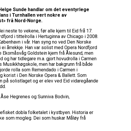
 Helge Sunde handlar om det eventyrlege
dans i Turnhallen vert nokre av
ist» frå Nord-Norge.
neste to vekene, før alle kjem til Eid frå 17.
ord i tittelrolla i Hertuginna av Chicago i 2008.
 København i vår. Han syng no ved Den Norske
 ei årrekkje. Han var solist med Opera Nordfjord
te Ekornåsvåg Goldstein kjem frå Ålesund, men
d og har tidlegare m.a. gjort hovudrolla i Carmen
ges Musikkhøgskole, men har bakgrunn frå både
 gjorde rolla som Remendado i Carmen i
g korist i Den Norske Opera & Ballett. Som
nn på solistlaget og er elev ved Eid vidaregåande
dd.
e Åse Hegrenes og Sunniva Bodvin,
fisket dobla folketalet i kystbyen. Historia er
tiske som mogleg. Dei som huskar Måløy frå