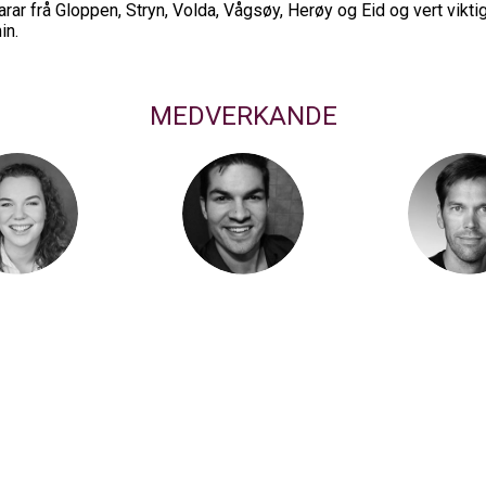
 frå Gloppen, Stryn, Volda, Vågsøy, Herøy og Eid og vert viktige 
in.
MEDVERKANDE
andal Pavelich
Jonas Nyløy Navarsete
Øystein 
Inga
Guttorm
Ragn