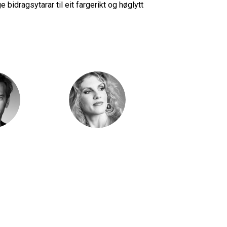
bidragsytarar til eit fargerikt og høglytt
Skre
Jeanette Ekornåsvåg
ar
Goldstein
Tora