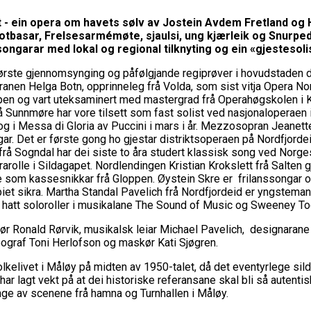
et - ein opera om havets sølv av Jostein Avdem Fretland og
 notbasar, Frelsesarmémøte, sjaulsi, ung kjærleik og Snurpe
ongarar med lokal og regional tilknyting og ein «gjestesol
rste gjennomsynging og påfølgjande regiprøver i hovudstaden dei 
nen Helga Botn, opprinneleg frå Volda, som sist vitja Opera Nordfj
oppen og vart uteksaminert med mastergrad frå Operahøgskolen i
 Sunnmøre har vore tilsett som fast solist ved nasjonaloperaen i
og i Messa di Gloria av Puccini i mars i år. Mezzosopran Jeanet
ar. Det er første gong ho gjestar distriktsoperaen på Nordfjordei
frå Sogndal har dei siste to åra studert klassisk song ved Nor
arolle i Sildagapet. Nordlendingen Kristian Krokslett frå Salten
e som kassesnikkar frå Gloppen. Øystein Skre er frilanssongar o
biet sikra. Martha Standal Pavelich frå Nordfjordeid er yngstema
og hatt soloroller i musikalane The Sound of Music og Sweeney To
ør Ronald Rørvik, musikalsk leiar Michael Pavelich, designaran
ograf Toni Herlofson og maskør Kati Sjøgren.
kelivet i Måløy på midten av 1950-talet, då det eventyrlege silde
har lagt vekt på at dei historiske referansane skal bli så auten
ange av scenene frå hamna og Turnhallen i Måløy.