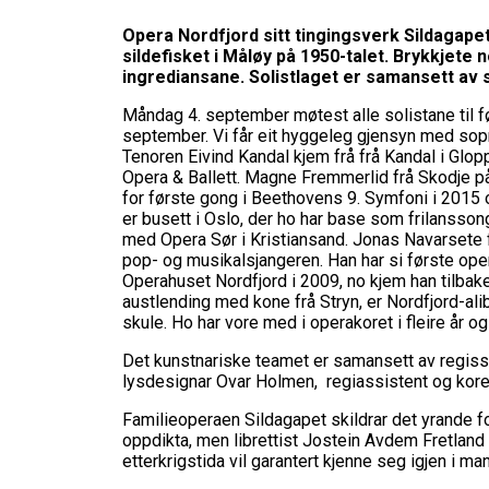
Opera Nordfjord sitt tingingsverk Sildagap
sildefisket i Måløy på 1950-talet. Brykkjete
ingrediansane. Solistlaget er samansett av s
Måndag 4. september møtest alle solistane til fø
september. Vi får eit hyggeleg gjensyn med sopra
Tenoren Eivind Kandal kjem frå frå Kandal i Gl
Opera & Ballett. Magne Fremmerlid frå Skodje på
for første gong i Beethovens 9. Symfoni i 2015 
er busett i Oslo, der ho har base som frilanssong
med Opera Sør i Kristiansand. Jonas Navarsete 
pop- og musikalsjangeren. Han har si første oper
Operahuset Nordfjord i 2009, no kjem han tilbak
austlending med kone frå Stryn, er Nordfjord-ali
skule. Ho har vore med i operakoret i fleire år 
Det kunstnariske teamet er samansett av regiss
lysdesignar Ovar Holmen, regiassistent og kore
Familieoperaen Sildagapet skildrar det yrande fol
oppdikta, men librettist Jostein Avdem Fretland 
etterkrigstida vil garantert kjenne seg igjen i m