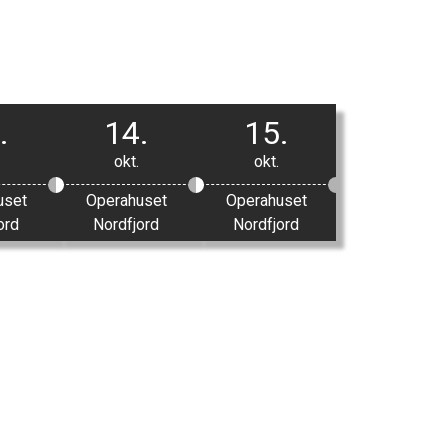
.
14.
15.
okt.
okt.
uset
Operahuset
Operahuset
ord
Nordfjord
Nordfjord