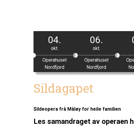
04.
06.
okt.
okt.
Operahuset
Operahuset
Ope
Nordfjord
Nordfjord
No
Sildagapet
Sildeopera frå Måløy for heile familien
Les samandraget av operaen h