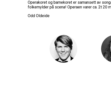
Operakoret og barnekoret er samansett av songarar
folkemylder på scena! Operaen varer ca. 2t 20 m
Odd Oldeide
Eivind Kandal
Martha St
Håkon