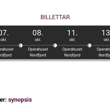
BILLETTAR
07.
08.
11.
13
okt.
okt.
okt.
okt.
rahuset
Operahuset
Operahuset
Operah
rdfjord
Nordfjord
Nordfjord
Nordfj
er:
synopsis