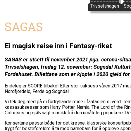
Trivselshagen
Sog
SAGAS
Ei magisk reise inn i Fantasy-riket
SAGAS er utsett til november 2021 pga. corona-situ
Trivselshagen, fredag 12. november: Sogndal Kultur
Førdehuset. Billettane som er kjøpte i 2020 gjeld for
Endeleg er SCORE tilbake! Etter stor suksess våren 2017 med da
Nordfjordeid, Førde og Sogndal.
Vi tek deg med på ei fortryllande reise i fantasien si verd. Tema
kassasuksessar som Harry Potter, Narnia, The Lord of the Ri
Colossus og sjølvsagt musikk frå den umåteleg populære TV
Konsertane passar både for det kresne, klassiske konsertpublik
trygt for besteforeldre å ta med barnebarn for å oppleve spen