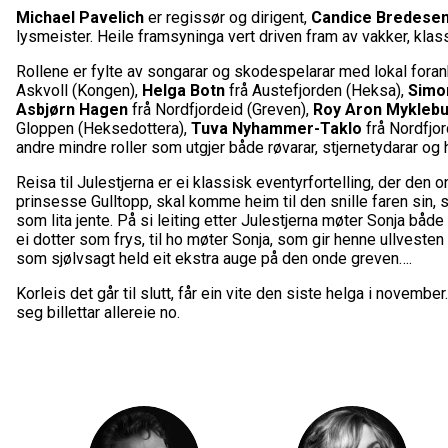
Michael Pavelich
er regissør og dirigent,
Candice Bredese
lysmeister. Heile framsyninga vert driven fram av vakker, klas
Rollene er fylte av songarar og skodespelarar med lokal foran
Askvoll (Kongen),
Helga Botn
frå Austefjorden (Heksa),
Simon
Asbjørn Hagen
frå Nordfjordeid (Greven),
Roy Aron Myklebu
Gloppen (Heksedottera),
Tuva Nyhammer-Taklo
frå Nordfjo
andre mindre roller som utgjer både røvarar, stjernetydarar og h
Reisa til Julestjerna er ei klassisk eventyrfortelling, der den
prinsesse Gulltopp, skal komme heim til den snille faren sin, 
som lita jente. På si leiting etter Julestjerna møter Sonja b
ei dotter som frys, til ho møter Sonja, som gir henne ullvesten
som sjølvsagt held eit ekstra auge på den onde greven….
Korleis det går til slutt, får ein vite den siste helga i novembe
seg billettar allereie no.