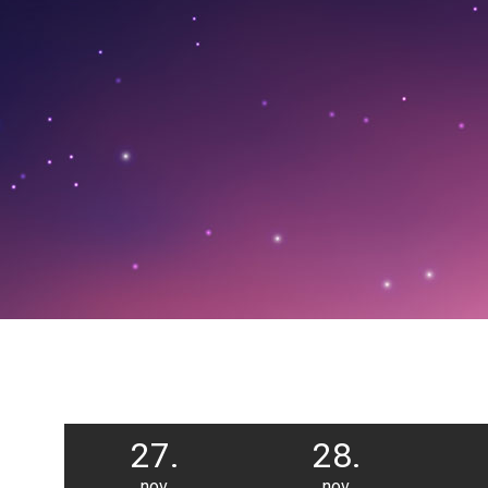
27.
28.
nov.
nov.