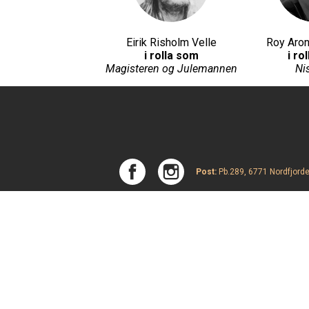
Eirik Risholm Velle
Roy Aro
i rolla som
i ro
Magisteren og Julemannen
Ni
Post:
Pb.289, 6771 Nordfjorde