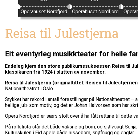
Operahuset Nordfjord
Operahuset Nordfjord
Operah
Reisa til Julestjerna
Eit eventyrleg musikkteater for heile fa
Endeleg kjem den store publikumssuksessen Reisa til Jul
klassikaren frå 1924 i slutten av november
.
Reisa til Julestjerna (originaltittel: Reisen til Julestjernen
Nationaltheatret i Oslo.
Stykket har rekord i antall forestillingar på Nationaltheatret – 
hellige jul» som motiv, og det er Johan Halvorsen som har skri
Opera Nordfjord er særs stolt over å ha fått rettane til dette va
På rollelista står det både vaksne og born, og sjølvsagt Sonja,
Kulturskulen i Eid spele både nisseborn, snøfnugg og englar.