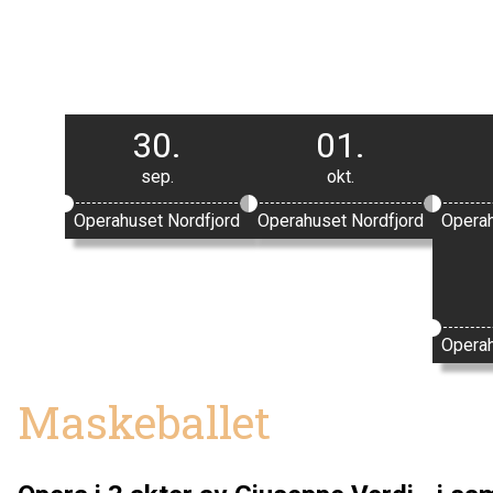
30.
01.
sep.
okt.
Operahuset Nordfjord
Operahuset Nordfjord
Operah
Operah
Maskeballet