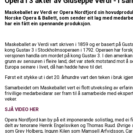
Opera i 3 akter av Giuseppe Verdi - i s
Maskeballet av Verdi er Opera Nordfjord sin hovudprod
Norske Opera & Ballett, som sender eit lag med medarbeid
har ein fått ein spennande produksjon.
Maskeballet av Verdi vart skriven i 1859 og er basert på Gus
kong Gustav 3 i Stockholmsoperaen i 1792. Operaen har forskje
versjonen handla om mordet på kong Gustav 3. I den amerikanise
grunn av sensuren i fleire land; det var sterk motstand mot å se
Europa seinare i livet, då han hadde høve til det.
Først eit stykke ut i det 20. århundre vart den teken i bruk ig
Samarbeidet om Maskeballet vert ei flott utveksling av erfar
frivillige medarbeidarar ser fram til å samarbeide med ekspe
veker.
SJÅ VIDEO HER
Opera Nordfjord kan by på eit imponerande solistlag, med ei fi
delt av tenorane Henrik Engelsviken og Thomas Ruud. Øvrige s
som Grev Holberg, Ingunn Kilen som Mamsell Arfvidsson, Car