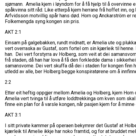
sjømann. Amelia kjem i løyndom for å få hjelp til å overvinne ein 
spåkvinna sitt råd. Like etterpå kjem herrane frå hoffet inn,
Arfvidsson motvillig spår hans død. Horn og Anckarström er red
Folkemengda syng kongen sin pris.
AKT 2:1
Einsam på galgebakken, rundt midnatt, er Amelia ute og plukka
vert overraska av Gustaf, som fortel om sin kjærleik til henne.
han. Dei vert forstyrra av Holberg, som veit at dei samansvorne
frå staden, då han har lova å få den forkledde dama i sikkerhe
samansvorne. Dei vert skuffa då dei i staden for kongen finn ha
utledd av alle, ber Holberg begge konspiratørene om å innfin
2:2
Etter eit heftig oppgjer mellom Amelia og Holberg, kjem Horn 
Amelia vert tvinga til å utføre loddtrekkinga om kven som ska
finne ein plan for å varsle kongen, når pasjen kjem for å minne
AKT 3:1
I sitt private kammer på operaen bekymrer det Gustaf at Holbe
kjærleik til Amelie ikkje har noko framtid, og for at bruddet mel