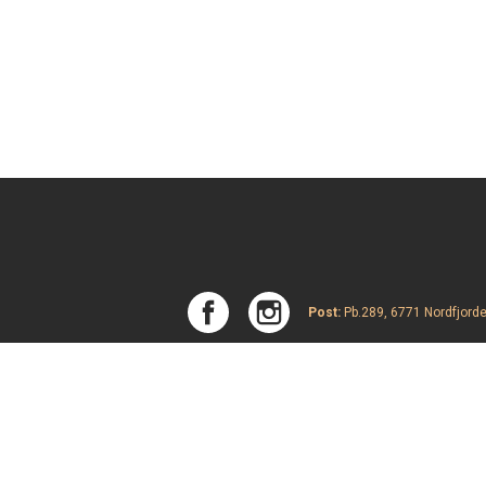
Post:
Pb.289, 6771 Nordfjorde