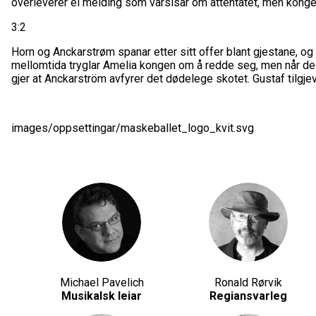
overleverer ei melding som varslsar om attentatet, men kongen b
3:2
Horn og Anckarstrøm spanar etter sitt offer blant gjestane, og de
mellomtida tryglar Amelia kongen om å redde seg, men når dei
gjer at Anckarström avfyrer det dødelege skotet. Gustaf tilgjev
images/oppsettingar/maskeballet_logo_kvit.svg
Michael Pavelich
Ronald Rørvik
Musikalsk leiar
Regiansvarleg