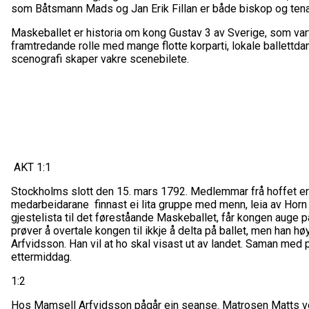
som Båtsmann Mads og Jan Erik Fillan er både biskop og tenar
Maskeballet er historia om kong Gustav 3 av Sverige, som var
framtredande rolle med mange flotte korparti, lokale ballettd
scenografi skaper vakre scenebilete.
AKT 1:1
Stockholms slott den 15. mars 1792. Medlemmar frå hoffet er ti
medarbeidarane finnast ei lita gruppe med menn, leia av Ho
gjestelista til det føreståande Maskeballet, får kongen auge 
prøver å overtale kongen til ikkje å delta på ballet, men han 
Arfvidsson. Han vil at ho skal visast ut av landet. Saman med 
ettermiddag.
1:2
Hos Mamsell Arfvidsson pågår ein seanse. Matrosen Matts ve