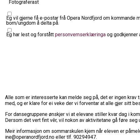
Fotograferast
Eg vil gjerne få e-postar frå Opera Nordfjord om kommande mu
born/ungdom å delta på.
Eg har lest og forstått
personvernserklæringa
og godkjenner a
Alle som er interesserte kan melde seg på, det er ingen krav til
med, og er klare for ei veke der vi forventar at alle gjer sitt be
For dansegruppene ønskjer vi at elevane stiller kvar dag i kom
Dersom det vert fint vêr, vil nokon av aktivitetane gå føre seg
Meir informasjon om sommarskulen kjem når eleven er påmeld 
ine@operanordfjord.no eller tlf. 90294947.