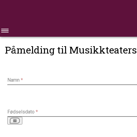
Påmelding til Musikkteatersk
Namn
*
Fødselsdato
*
Åpne kalenderen